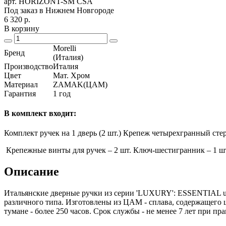
арт. HORIZONT-SM CSA
Под заказ в Нижнем Новгороде
6 320
р.
В корзину
Morelli
Бренд
(Италия)
Производство
Италия
Цвет
Мат. Хром
Материал
ZAMAK(ЦАМ)
Гарантия
1 год
В комплект входит:
Комплект ручек на 1 дверь (2 шт.) Крепеж четырехгранный стер
Крепежные винты для ручек – 2 шт. Ключ-шестигранник – 1 ш
Описание
Итальянские дверные ручки из серии 'LUXURY': ESSENTIAL u
различного типа. Изготовлены из ЦАМ - сплава, содержащего 
тумане - более 250 часов. Срок службы - не менее 7 лет при п