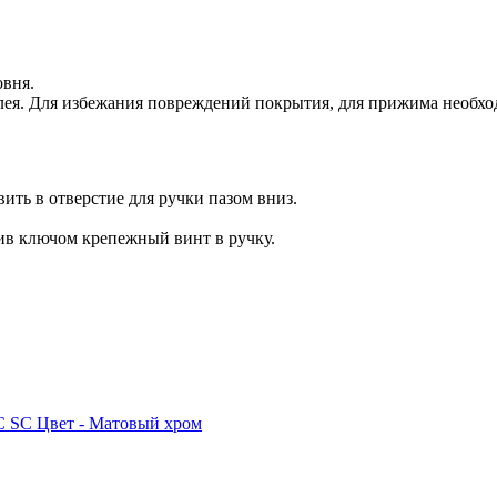
овня.
лея. Для избежания повреждений покрытия, для прижима необх
ть в отверстие для ручки пазом вниз.
тив ключом крепежный винт в ручку.
C SC Цвет - Матовый хром