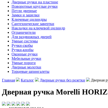
Дверные ручки на пластине
Поворотные круглые ручки
Петли дверные
Замки и защелки
Ключевые цилиндры
Сантехнические завертки
Накладки на ключевой цилиндр
Ограничители
Для раздвижных дверей
Умные системы
Ручки-скобы
Ручки-кнобы
Оконные ручки
Мебельные ручки
Умные пороги
Дверные молотки
Торцевые шпингалеты
Главная
Каталог
Дверные ручки без розетки
Дверная р
Дверная ручка Morelli HORI