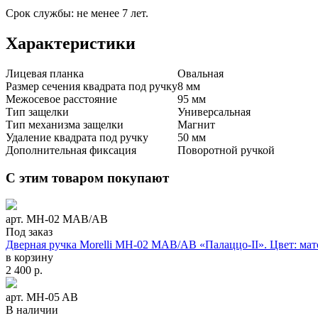
Срок службы: не менее 7 лет.
Характеристики
Лицевая планка
Овальная
Размер сечения квадрата под ручку
8 мм
Межосевое расстояние
95 мм
Тип защелки
Универсальная
Тип механизма защелки
Магнит
Удаление квадрата под ручку
50 мм
Дополнительная фиксация
Поворотной ручкой
С этим товаром покупают
арт. МH-02 MAB/AB
Под заказ
Дверная ручка Morelli MH-02 МAB/АВ «Палаццо-II». Цвет: мат
в корзину
2 400
р.
арт. MH-05 AB
В наличии