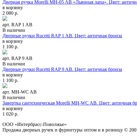
Дверная ручка Morelli MH-05 AB «Львиная лапа». Цвет: античн
в корзину
2 080
р.
арт. RAP 1 AB
В наличии
Дверные ручки Rucetti RAP 1 AB. Цвет: античная бронза
в корзину
1 100
р.
арт. RAP 9 AB
В наличии
Дверные ручки Rucetti RAP 9 AB. Цвет: античная бронза
в корзину
1 100
р.
арт. MH-WC AB
В наличии
Завертка сантехническая Morelli MH-WC AB. Цвет: античная б
в корзину
1 020
р.
ООО «Интербрасс-Поволжье»
Продажа дверных ручек и фурнитуры оптом и в розницу © 200